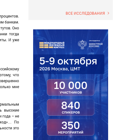
ВСЕ ИССЛЕДОВАНИЯ
процентов.
ым банкам.
тутов. Оно
анки тогда
иты. И уже
оссийскому
отому, что
совершенно
колько мне
формальным
ь высокие
 года – не
оход»… По
ьности это