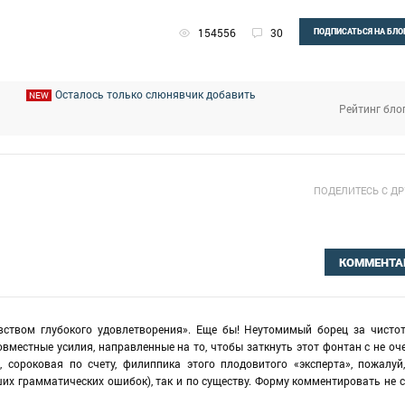
154556
30
ПОДПИСАТЬСЯ НА БЛО
Осталось только слюнявчик добавить
NEW
Рейтинг бло
ПОДЕЛИТЕСЬ С Д
КОММЕНТА
увством глубокого удовлетворения». Еще бы! Неутомимый борец за чисто
вместные усилия, направленные на то, чтобы заткнуть этот фонтан с не оч
 сороковая по счету, филиппика этого плодовитого «эксперта», пожалуй
их грамматических ошибок), так и по существу. Форму комментировать не ст