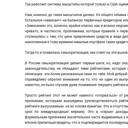
Так работает система, масштабы которой только в США оцен
Нам, конечно, до таких масштабов далеко. Из общего объема
Остальное «зависает» на балансах первичных кредиторов ил
«Зависание» это, конечно, крайне опасно, как и всякое неур
чревато, в частности, проблемами, которые привели к пер
столкнулись с тем, что цена привлечения средств в виде д
накопленные к тому времени немалые портфели таких кредит
Тогда-то и появилась секьюритизация, как ответ на эти выз
В России секьюритизация делает первые шаги, но, надо ска
законодательству, не обладают теми рейтингами, которы
облигации эти более рискованные сами по себе. Мой добрый
справедливо обратил внимание на то, что ни один из выпус
известно, не было случаев даже понижения текущего рейтинга 
Просто рейтинг этот не может намного «оторваться» от 
признакам, которыми вынуждены руководствоваться рейти
рейтинги выпускаемым на их основе бумагам. Это и отсутств
срок по международным меркам). Это и «серые» доходы
формальным признакам значительная часть выдаваемых у нас
вполне приличные кредиты, что и подтверждается последую