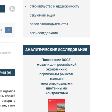
СТРОИТЕЛЬСТВО И НЕДВИЖИМОСТЬ
Г
СЕКЬЮРИТИЗАЦИЯ
ОБЗОР ЗАКОНОДАТЕЛЬСТВА
га
3
ВСЕ ИССЛЕДОВАНИЯ
АНАЛИТИЧЕСКИЕ ИССЛЕДОВАНИЯ
РУЗЬЯМИ
Построение DSGE-
модели для российской
экономики с
РИИ
(0)
первичным рынком
жилья и
многопериодными
ипотечными
ту идеалов
контрактами
ень свежей
, рекордно
ану, а вот