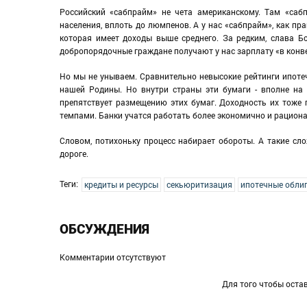
Российский «сабпрайм» не чета американскому. Там «саб
населения, вплоть до люмпенов. А у нас «сабпрайм», как прав
которая имеет доходы выше среднего. За редким, слава Бо
добропорядочные граждане получают у нас зарплату «в конве
Но мы не унываем. Сравнительно невысокие рейтинги ипотеч
нашей Родины. Но внутри страны эти бумаги - вполне на 
препятствует размещению этих бумаг. Доходность их тоже п
темпами. Банки учатся работать более экономично и рациона
Словом, потихоньку процесс набирает обороты. А такие с
дороге.
Теги:
кредиты и ресурсы
секьюритизация
ипотечные обли
ОБСУЖДЕНИЯ
Комментарии отсутствуют
Для того чтобы оста