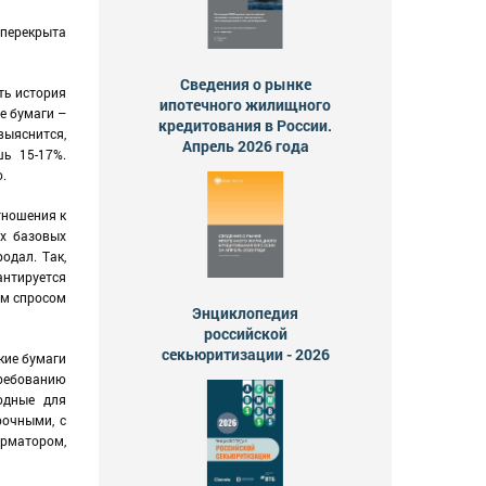
 перекрыта
Сведения о рынке
ть история
ипотечного жилищного
е бумаги –
кредитования в России.
выяснится,
Апрель 2026 года
ь 15-17%.
.
тношения к
ех базовых
одал. Так,
нтируется
им спросом
Энциклопедия
российской
секьюритизации - 2026
кие бумаги
ребованию
годные для
рочными, с
рматором,