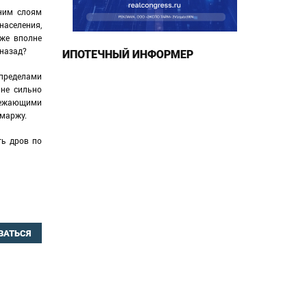
жним слоям
 населения,
аже вполне
 назад?
ИПОТЕЧНЫЙ ИНФОРМЕР
 пределами
 не сильно
ережающими
 маржу.
ть дров по
ВАТЬСЯ