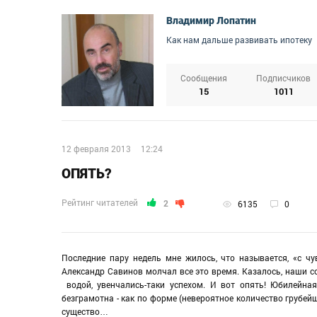
Владимир Лопатин
Как нам дальше развивать ипотеку
Сообщения
Подписчиков
15
1011
12 февраля 2013
12:24
ОПЯТЬ?
Рейтинг читателей
2
6135
0
Последние пару недель мне жилось, что называется, «с ч
Александр Савинов молчал все это время. Казалось, наши со
водой, увенчались-таки успехом. И вот опять! Юбилейная,
безграмотна - как по форме (невероятное количество грубейш
существо…