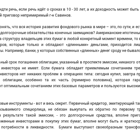
ти речь, если речь идёт о сроках в 10 - 30 лет, а их доходность может быть
й приговор непримиримый г-н Савинов.
нять, что вся история развития фондового рынка в мире – это, по сути, и ес
 долгосрочные обязательства конечных заемщиков? Американские ипотечны
 структуру владельцев этих бумаг в любой конкретный момент времени, то 
ров, которые только и обладают «длинными» деньгами, приходится лиш
 Например, банки, у которых собственных «длинных» денег сроду не бывало
ьный срок погашения облигации, указанный в проспекте эмиссии, никакого о
о инвестора не имеет. Если бумага обладает приемлемым сочетанием тр
нвесторов нет никаких проблем в операциях типа: сегодня купил, завтра пр
 облигации, особенно та их часть (примерно половина), которая гара
ют оптимальным сочетанием этих базовых параметров и пользуются высок
вые инструменты - вот и весь секрет. Первичный кредитор, эмитирующий та
называемого спецюрлица, не обязан выкупать их обратно по первому т
в результате такой эмиссии, - это долгосрочные средства, вполне при
оженные инвесторами в покупку этих бумаг, вполне могут быть и краткос
 потребности в ликвидности. Бумаги выступают своеобразным трансфо