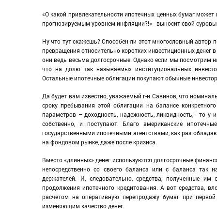
«О какой привлекательности ипотечных ценных бумаг может ид
прогнозируемым уровнем инфляции?!» - выносит свой суровы
Ну что тут скажешь? Способен ли этот многословный автор по
превращения относительно коротких инвестиционных денег в
они ведь весьма долгосрочные. Однако если мы посмотрим на
что на долю так называемых институциональных инвесто
Остальные ипотечные облигации покупают обычные инвесторы.
Да будет вам известно, уважаемый г-н Савинов, что номинал
сроку пребывания этой облигации на балансе конкретног
параметров – доходность, надежность, ликвидность, - то у и
собственно, и поступают. Благо американские ипотечные
государственными ипотечными агентствами, как раз облада
на фондовом рынке, даже после кризиса.
Вместо «длинных» денег используются долгосрочные финансо
непосредственно со своего баланса или с баланса так 
держателей. И, следовательно, средства, полученные им 
продолжения ипотечного кредитования. А вот средства, вл
расчетом на оперативную перепродажу бумаг при первой
изменяющим качество денег.