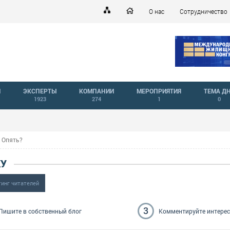
О нас
Сотрудничество
Й
ЭКСПЕРТЫ
КОМПАНИИ
МЕРОПРИЯТИЯ
ТЕМА Д
1923
274
1
0
Опять?
КУ
тинг читателей
3
Пишите
в собственный блог
Комментируйте
интере