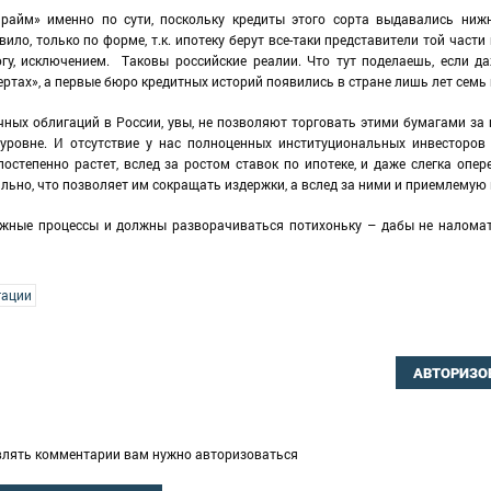
прайм» именно по сути, поскольку кредиты этого сорта выдавались ни
ило, только по форме, т.к. ипотеку берут все-таки представители той части
гу, исключением. Таковы российские реалии. Что тут поделаешь, если д
ртах», а первые бюро кредитных историй появились в стране лишь лет семь
ных облигаций в России, увы, не позволяют торговать этими бумагами за
уровне. И отсутствие у нас полноценных институциональных инвесторов
остепенно растет, вслед за ростом ставок по ипотеке, и даже слегка оп
льно, что позволяет им сокращать издержки, а вслед за ними и приемлемую
ложные процессы и должны разворачиваться потихоньку – дабы не налома
гации
АВТОРИЗО
влять комментарии вам нужно авторизоваться