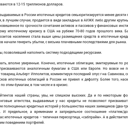
иваются в 12-15 триллионов долларов.
 выдаваемых в России ипотечных кредитов секьюритизируется менее десяти 
и, в лучшем случае, продается в виде закладных в АИЖК либо другим крупн
авновешенное по срочности сочетание активов и пассивов у финансовых инсти
вому ипотечному кризису в США на рубеже 70-80 годов прошлого века. Б
епозитов населения стала выше цены размещения средств в ипотечные кред
ов начали генерить убытки, с весьма плачевными последствиями для рынка.
овы, позволивший наполнить систему подходящими ресурсами.
зать, вполне уверенные. Конечно, ипотечные облигации, эмитируемые по р
е присваиваются аналогичным бумагам в США или Европе. Но вовсе не п
 товарищ Альберт Ипполитов, комментируя последний опус г-на Савинова, 
ков ипотечных облигаций в России не привел к дефолту. Более того, нас
по этим бумагам, в том числе и в кризис.
рейтингов нашей страны, увы, не слишком высоких. Да и по некоторым 
нговые агентства, выдаваемые у нас кредиты не позволяют присваиват
ие полноценных кредитных историй у большинства наших заемщиков (два-три
. И предельное, а временами и запредельное соотношение «платеж/д
 ипотечных кредитов – типичная пересортица, «сабпрайм». А в действител
щим поведением портфелей.