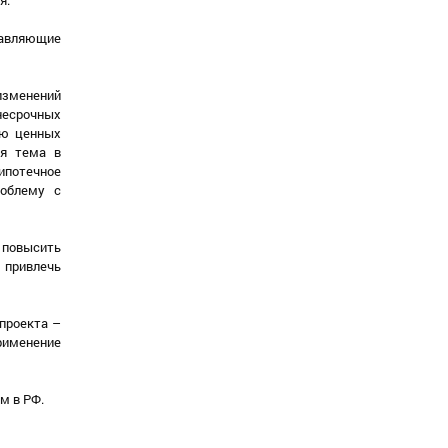
тавляющие
 изменений
несрочных
ию ценных
ая тема в
ипотечное
роблему с
 повысить
 привлечь
проекта –
рименение
м в РФ.