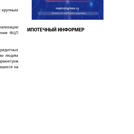
 с крупным
реализации
ИПОТЕЧНЫЙ ИНФОРМЕР
нение ФЦП
кредитных
ким людям
араметров
вшихся на