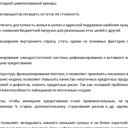
ыгодной цивилизованной аренды;
беспроцентов погашать остаток её стоимости.
спечить доступность жилья в целом и адресной поддержки наиболее ну
ю снижения бюджетной нагрузки для реализации этих целей с другой.
асширение внутреннего спроса, стать одним из основных факторов 
ирование самодостаточной системы рефинансирования и активного в
щное кредитование.
труктуру функционирования ипотеки, и позволяет применять механизм 
знес-модель позволяет повысить качество «ипотечных кредитных проду
ежей и дефолтов, снизить кредитные риски. Так как основной проблем
платёжеспособности заёмщиков по ипотечным ссудам.
ом, чтобы жилищное кредитование стало привлекательным, не п
ижению % ставок, дополнительному страхования рисков и др. идеям
позволяет вкладывать намного меньшие суммы и на более короткий 
лечения длинных ресурсов. Срок и оборачиваемости капитала ускоряетс