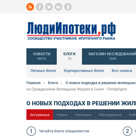
НОВОСТИ
БЛОГИ
МАГАЗИН ИССЛЕДОВАНИ
48076
70
2048
Личные блоги
Корпоративные блоги
Все записи
Главная
Блоги
О новых подходах в решении жилищны
на Гражданском Жилищном Форуме в Санкт - Петербурге
О НОВЫХ ПОДХОДАХ В РЕШЕНИИ ЖИ
Актуальные
Новые
Читаемые
Обсуждаемые
Рей
1
2
Читайте блоги
специалистов