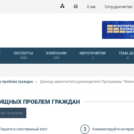
О нас
Сотрудничество
Й
ЭКСПЕРТЫ
КОМПАНИИ
МЕРОПРИЯТИЯ
ТЕМА Д
1923
274
1
0
х проблем граждан
Доклад заместителя руководителя Программы "Жил
ЛИЩНЫХ ПРОБЛЕМ ГРАЖДАН
тинг читателей
3
Пишите
в собственный блог
Комментируйте
интере