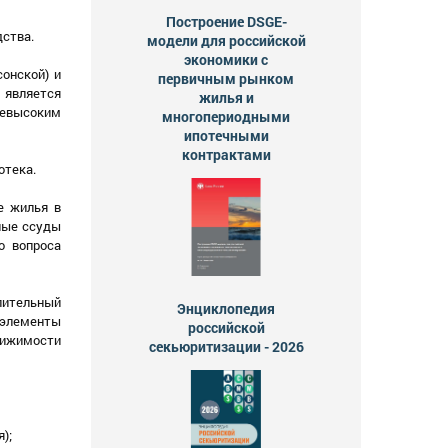
Построение DSGE-
дства.
модели для российской
экономики с
онской) и
первичным рынком
, является
жилья и
невысоким
многопериодными
ипотечными
контрактами
отека.
е жилья в
ные ссуды
о вопроса
пительный
Энциклопедия
 элементы
российской
вижимости
секьюритизации - 2026
);