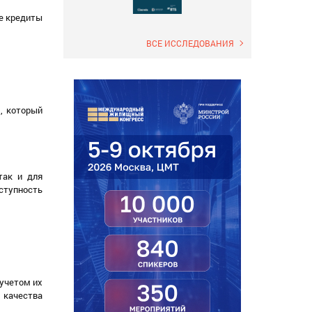
ые кредиты
ВСЕ ИССЛЕДОВАНИЯ
, который
так и для
ступность
учетом их
 качества