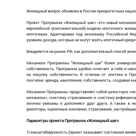
Жилищный вопрос объявлен в России приоритетным национ
Проект Программа «Жилищный шаг» -это новый механизм
европейской (континентальной) модели ипотечного жилищ
ипотечным. Адаптирован под экономику Российской Фед
уровнем дохода, которые не могут взять ипотечный кред
Внедряется на рынок РФ, как дополнительный способ жили
Механизм Программы "Жилищный шаг" более универсаль
собственность. Программа удобно сочетает в себе и на
на покупку собственности. В отличии от ипотеки в 
поэтапно: аренда, накопления, собственность, создавая 
Механизм Программы представляет собой целостную сис
механизм», «систему страхования» и «систему рефинанси
логично увязаны и дополняют друг друга. А также в н
(риэлторы, оценочные компании, страхование, застройщик,
Параметры проекта Программа «Жилищный шаг»:
1) масштабируемость (проект оказывает системное влияни