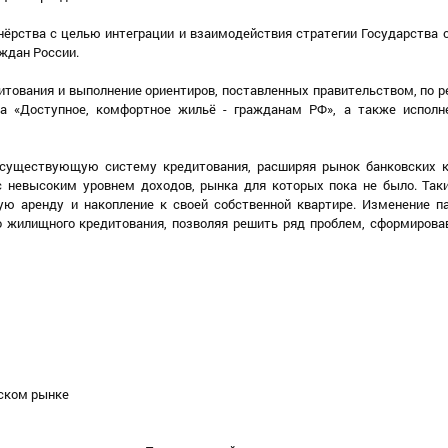
тнёрства с целью интеграции и взаимодействия стратегии Государства
ждан России.
итования и выполнение ориентиров, поставленных правительством, по 
кта «Доступное, комфортное жильё - гражданам РФ», а также испол
 существующую систему кредитования, расширяя рынок банковских 
с невысоким уровнем доходов, рынка для которых пока не было. Та
ую аренду и накопление к своей собственной квартире. Изменение п
о жилищного кредитования, позволяя решить ряд проблем, сформирова
йском рынке