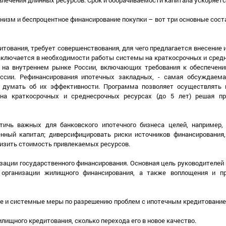
низм и беспроцентное финансирование покупки – вот три основные сос
тования, требует совершенствования, для чего предлагается внесение
аключается в необходимости работы системы на краткосрочных и сред
 на внутреннем рынке России, включающих требования к обеспечен
ссии. Рефинансирования ипотечных закладных, - самая обсуждаем
о думать об их эффективности. Программа позволяет осуществлять 
 на краткосрочных и среднесрочных ресурсах (до 5 лет) решая п
чь важных для банковского ипотечного бизнеса целей, например,
нный капитал; диверсифицировать риски источников финансирования,
изить стоимость привлекаемых ресурсов.
ации государственного финансирования. Основная цель руководителей 
 организации жилищного финансирования, а также воплощения и п
 и системные меры по разрешению проблем с ипотечным кредитование
лищного кредитования, сколько перехода его в новое качество.