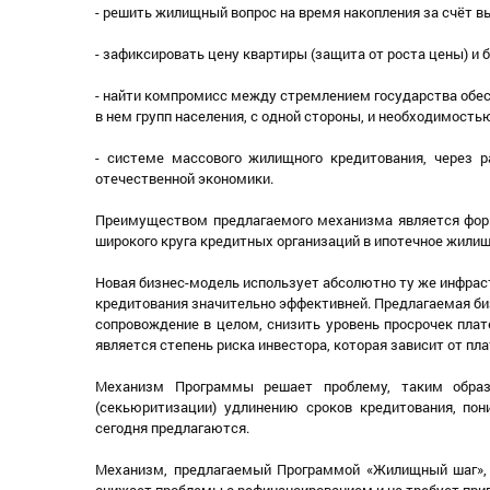
- решить жилищный вопрос на время накопления за счёт в
- зафиксировать цену квартиры (защита от роста цены) и 
- найти компромисс между стремлением государства обе
в нем групп населения, с одной стороны, и необходимость
- системе массового жилищного кредитования, через р
отечественной экономики.
Преимуществом предлагаемого механизма является форм
широкого круга кредитных организаций в ипотечное жили
Новая бизнес-модель использует абсолютно ту же инфрас
кредитования значительно эффективней. Предлагаемая би
сопровождение в целом, снизить уровень просрочек плат
является степень риска инвестора, которая зависит от 
Механизм Программы решает проблему, таким образ
(секьюритизации) удлинению сроков кредитования, пон
сегодня предлагаются.
Механизм, предлагаемый Программой «Жилищный шаг», 
снижает проблемы с рефинансированием и не требует прив