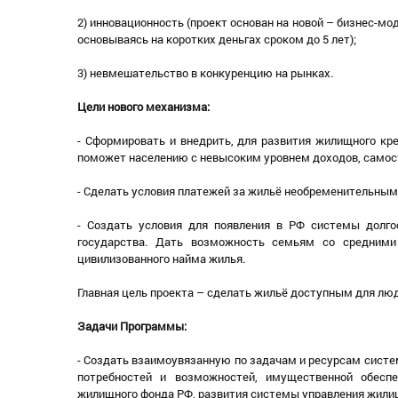
2) инновационность (проект основан на новой – бизнес-м
основываясь на коротких деньгах сроком до 5 лет);
3) невмешательство в конкуренцию на рынках.
Цели нового механизма:
- Сформировать и внедрить, для развития жилищного кр
поможет населению с невысоким уровнем доходов, само
- Сделать условия платежей за жильё необременительным
- Создать условия для появления в РФ системы долгос
государства. Дать возможность семьям со средними
цивилизованного найма жилья.
Главная цель проекта – сделать жильё доступным для лю
Задачи Программы:
- Создать взаимоувязанную по задачам и ресурсам систе
потребностей и возможностей, имущественной обесп
жилищного фонда РФ, развития системы управления жил