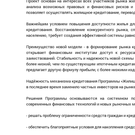
Проект основан на интересах всех участников рынка ж
анализа возможных правовых и финансовых рисков и 
позволяет осуществлять жилищное кредитование, перевод
Важнейшим условием повышения доступности жилья для
кредитования. Восстановление конкурентного рынка, 
населению, требует создания эффективной системы равно
Преимущество новой модели - в формирование рынка к
открывает финансовым институтам доступ к ресурс
заимствований. Стабильность и надежность новой схемы 
более низкий, чем по существующим ипотечным кредитам,
предлагает другую формулу прибыли, с более низкими из
Надёжность механизма кредитования Программы «Жилищный
в последнее время заменило частных инвесторов на рынк
Решения Программы основываются на системном по
современных финансовых технологий и новых рыночных м
- решать проблему ограниченности средств граждан и кре
- обеспечить благоприятные условия для накопления средс