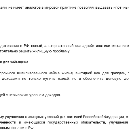
одели, не имеет аналогов в мировой практике позволяя выдавать ипотчн
едитования в РФ, новый, альтернативный «западной» ипотеке механизм
стоятельно решить жилищную проблему.
и для заёмщика.
рочного цивилизованного найма жилья, выгодной как для граждан, 
 доходами не только купить жильё, но и обеспечить ценовую до
дей с невысоким уровнем доходов.
му улучшения жилищных условий для жителей Российской Федерации, с 
еченности и имеющихся государственных обязательств, улучшения
ищным фондом в РФ.