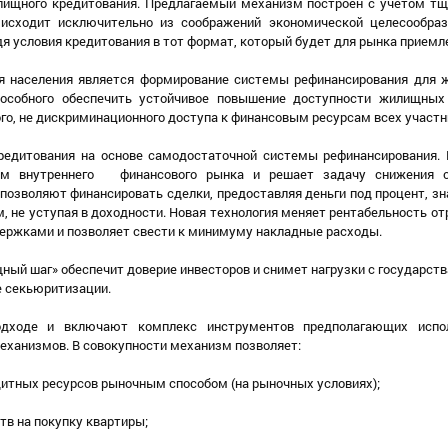
илищного кредитования. Предлагаемый механизм построен с учетом тщ
исходит исключительно из соображений экономической целесообраз
я условия кредитования в тот формат, который будет для рынка приемл
 населения является формирование системы рефинансирования для 
способного обеспечить устойчивое повышение доступности жилищных
го, не дискриминационного доступа к финансовым ресурсам всех участн
редитования на основе самодостаточной системы рефинансирования.
ам внутреннего финансового рынка и решает задачу снижения с
позволяют финансировать сделки, предоставляя деньги под процент, з
 не уступая в доходности. Новая технология меняет рентабельность от
держками и позволяет свести к минимуму накладные расходы.
 шаг» обеспечит доверие инвесторов и снимет нагрузки с государства
е секьюритизации.
дходе и включают комплекс инструментов предполагающих испол
еханизмов. В совокупности механизм позволяет:
дитных ресурсов рыночным способом (на рыночных условиях);
тв на покупку квартиры;