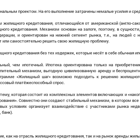
альным проектом. На его выполнение затрачены немалые усилия и сре
 жилищного кредитования, отличающийся от американской (англо-сакс
ного кредитования. Механизм основан на залоге, поэтому, в сущности
ерации, и ориентирован на нижний сегмент рынка, т.е., на людей с 
ит или самостоятельно решить свою жилищную проблему.
щного кредитования без тех издержек, которые несёт в себе обычная ип
ный, чем ипотечный. Ипотека ориентирована только на приобретени
копительный механизм, выгодную цивилизованную аренду и беспроцент
Программе «Жилищный шаг» возможно подходить к решению жилищног
массовый платёжеспособный спрос.
тему, которая состоит из комплексных элементов включающих и «нако
рования». Совместно они создают стабильный механизм, в котором все
овых условиях организует взаимодействие с участниками рынка нед
 банк).
е, как на отрасль жилищного кредитования, так и на рынок аренды жилья