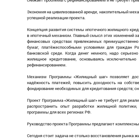
Экономия на цивилизованной аренде, накопительный меха
успешной реализации проекта.
Концепция развития системы ипотечного жилищного креди
в ипотечный механизм. Главный смысл этих изменений з
финансовых средствах привлекаемых преимущественно
бумаг, платёжеспособными условиями для граждан Ро
банковской среде. Когда денег немного, надо серьезн
жилищное кредитование, основываясь исключительно
рефинансированием.
Механизм Программы «Жилищный шаг» позволяет дости
надёжность платежей, повысить доходность на собстве
фондирование необходимых для кредитования средств; сн
Проект Программа «Жилищный шаг» не требует для реализ
распространить опыт разработки жилищной политики,
программы для всех регионах РФ.
Руководство проекта Программы предлагают комплексные
Сегодня стоит задача не столько восстановления рынка жи