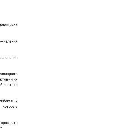
ждающихся
оживления
овлечения
жилищного
ктов» и их
ой ипотеки
рибегая к
, которые
срок, что
я.