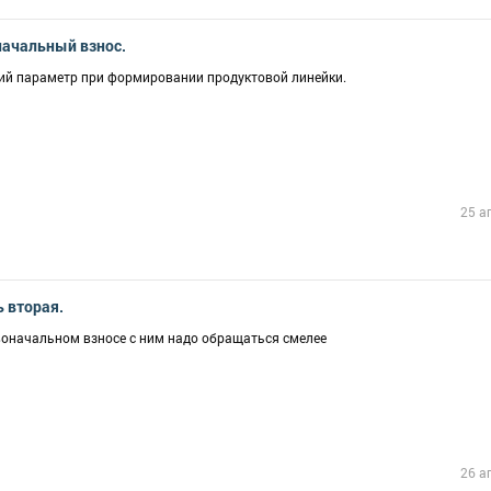
начальный взнос.
ий параметр при формировании продуктовой линейки.
25 а
 вторая.
воначальном взносе с ним надо обращаться смелее
26 а