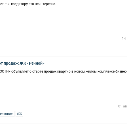
т, т.к. кредитору это неинтересно.
14
арт продаж ЖК «Речной»
» объявляет о старте продаж квартир в новом жилом комплексе бизнес-
01 ав
ес-класс
ЖК