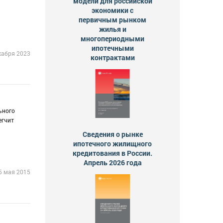
модели для российской
экономики с
первичным рынком
жилья и
многопериодными
ипотечными
кабря 2023
контрактами
ьного
егчит
Сведения о рынке
ипотечного жилищного
кредитования в России.
Апрель 2026 года
5 мая 2015