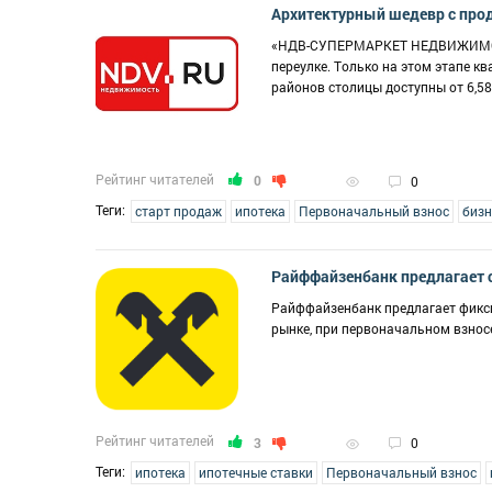
Архитектурный шедевр с про
«НДВ-СУПЕРМАРКЕТ НЕДВИЖИМОСТИ
переулке. Только на этом этапе к
районов столицы доступны от 6,58
Рейтинг читателей
0
0
Теги:
старт продаж
ипотека
Первоначальный взнос
бизн
Райффайзенбанк предлагает с
Райффайзенбанк предлагает фикси
рынке, при первоначальном взносе
Рейтинг читателей
3
0
Теги:
ипотека
ипотечные ставки
Первоначальный взнос