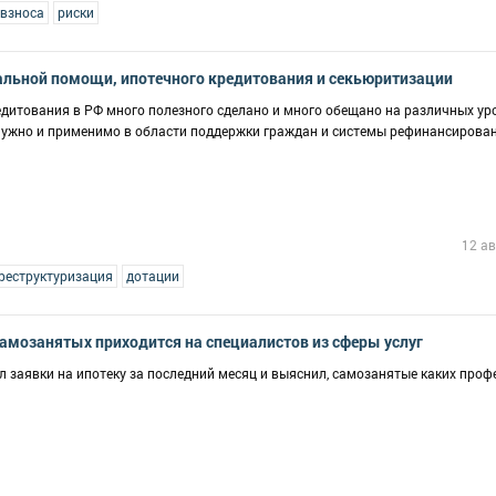
 взноса
риски
альной помощи, ипотечного кредитования и секьюритизации
едитования в РФ много полезного сделано и много обещано на различных ур
о нужно и применимо в области поддержки граждан и системы рефинансирова
12 ав
реструктуризация
дотации
 самозанятых приходится на специалистов из сферы услуг
заявки на ипотеку за последний месяц и выяснил, самозанятые каких проф