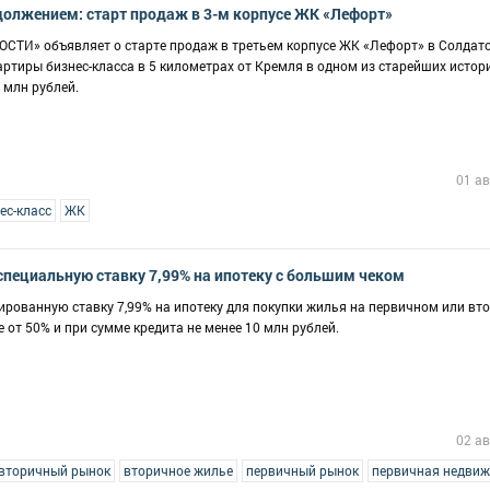
должением: старт продаж в 3-м корпусе ЖК «Лефорт»
» объявляет о старте продаж в третьем корпусе ЖК «Лефорт» в Солдат
вартиры бизнес-класса в 5 километрах от Кремля в одном из старейших истор
 млн рублей.
01 ав
ес-класс
ЖК
пециальную ставку 7,99% на ипотеку с большим чеком
рованную ставку 7,99% на ипотеку для покупки жилья на первичном или вт
 от 50% и при сумме кредита не менее 10 млн рублей.
02 ав
вторичный рынок
вторичное жилье
первичный рынок
первичная недви