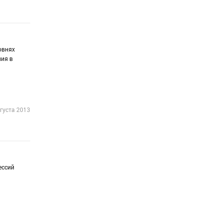
овнях
ния в
густа 2013
ессий