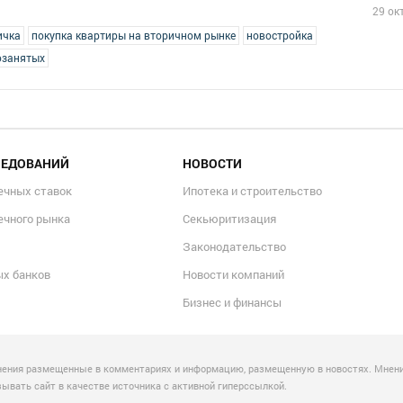
29 ок
ичка
покупка квартиры на вторичном рынке
новостройка
озанятых
ЛЕДОВАНИЙ
НОВОСТИ
ечных ставок
Ипотека и строительство
ечного рынка
Секьюритизация
Законодательство
ых банков
Новости компаний
Бизнес и финансы
нения размещенные в комментариях и информацию, размещенную в новостях. Мнени
вать сайт в качестве источника с активной гиперссылкой.