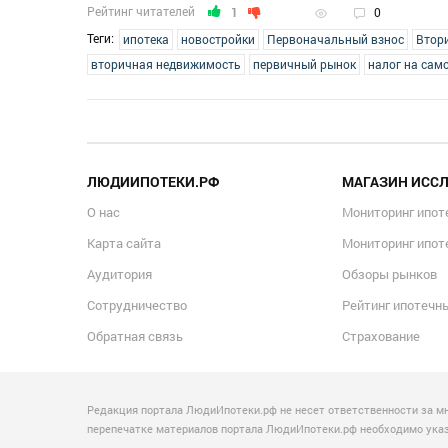
Рейтинг читателей
1
0
Теги:
ипотека
новостройки
Первоначальный взнос
Втор
вторичная недвижимость
первичный рынок
налог на сам
ЛЮДИИПОТЕКИ.РФ
МАГАЗИН ИСС
О нас
Мониторинг ипот
Карта сайта
Мониторинг ипот
Аудитория
Обзоры рынков
Сотрудничество
Рейтинг ипотечн
Обратная связь
Страхование
Редакция портала ЛюдиИпотеки.рф не несет ответственности за м
перепечатке материалов портала ЛюдиИпотеки.рф необходимо указы