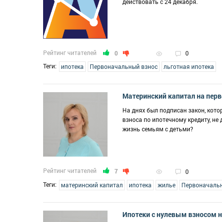
действовать с 24 декабря.
Рейтинг читателей
0
0
Теги:
ипотека
Первоначальный взнос
льготная ипотека
Материнский капитал на перв
На днях был подписан закон, кот
взноса по ипотечному кредиту, не
жизнь семьям с детьми?
Рейтинг читателей
7
0
Теги:
материнский капитал
ипотека
жилье
Первоначаль
Ипотеки с нулевым взносом н