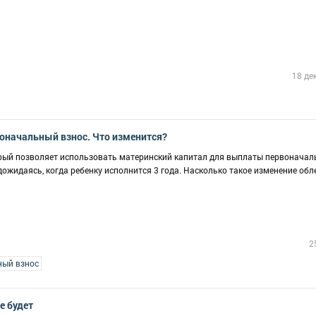
18 де
оначальный взнос. Что изменится?
орый позволяет использовать материнский капитал для выплаты первоначал
 дожидаясь, когда ребенку исполнится 3 года. Насколько такое изменение обл
2
ный взнос
е будет