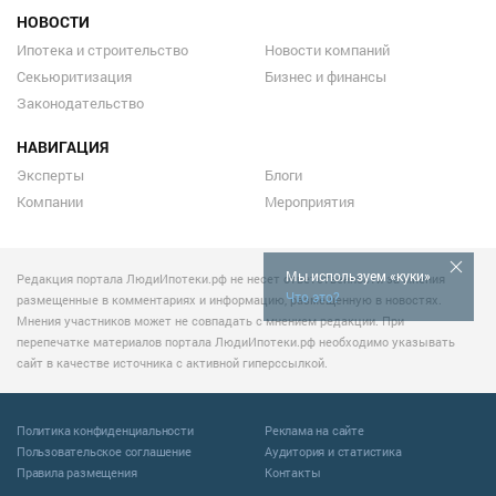
НОВОСТИ
Ипотека и строительство
Новости компаний
Секьюритизация
Бизнес и финансы
Законодательство
НАВИГАЦИЯ
Эксперты
Блоги
Компании
Мероприятия
Мы используем «куки»
Редакция портала ЛюдиИпотеки.рф не несет ответственности за мнения
Что это?
размещенные в комментариях и информацию, размещенную в новостях.
Мнения участников может не совпадать с мнением редакции. При
перепечатке материалов портала ЛюдиИпотеки.рф необходимо указывать
сайт в качестве источника с активной гиперссылкой.
Политика конфиденциальности
Реклама на сайте
Пользовательское соглашение
Аудитория и статистика
Правила размещения
Контакты