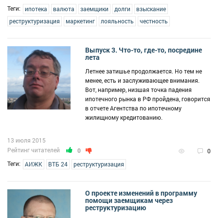
Теги:
ипотека
валюта
заемщики
долги
взыскание
реструктуризация
маркетинг
лояльность
честность
Выпуск 3. Что-то, где-то, посредине
лета
Летнее затишье продолжается. Но тем не
менее, есть и заслуживающее внимания.
Вот, например, низшая точка падения
ипотечного рынка в РФ пройдена, говорится
в отчете Агентства по ипотечному
жилищному кредитованию.
13 июля 2015
Рейтинг читателей
0
0
Теги:
АИЖК
ВТБ 24
реструктуризация
О проекте изменений в программу
помощи заемщикам через
реструктуризацию