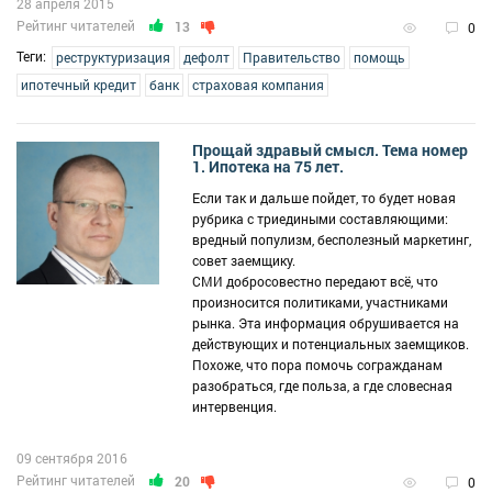
28 апреля 2015
Рейтинг читателей
13
0
Теги:
реструктуризация
дефолт
Правительство
помощь
ипотечный кредит
банк
страховая компания
Прощай здравый смысл. Тема номер
1. Ипотека на 75 лет.
Если так и дальше пойдет, то будет новая
рубрика с триедиными составляющими:
вредный популизм, бесполезный маркетинг,
совет заемщику.
СМИ добросовестно передают всё, что
произносится политиками, участниками
рынка. Эта информация обрушивается на
действующих и потенциальных заемщиков.
Похоже, что пора помочь согражданам
разобраться, где польза, а где словесная
интервенция.
09 сентября 2016
Рейтинг читателей
20
0