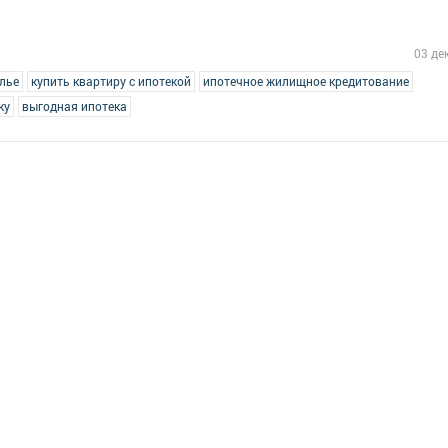
03 де
лье
купить квартиру с ипотекой
ипотечное жилищное кредитование
ку
выгодная ипотека