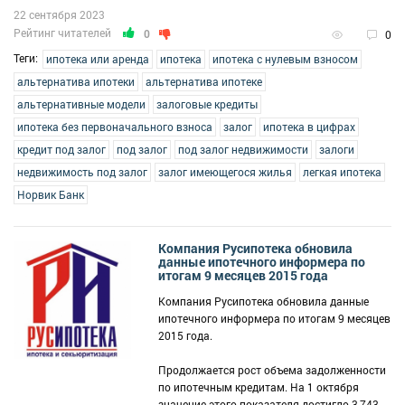
22 сентября 2023
Рейтинг читателей
0
0
Теги:
ипотека или аренда
ипотека
ипотека с нулевым взносом
альтернатива ипотеки
альтернатива ипотеке
альтернативные модели
залоговые кредиты
ипотека без первоначального взноса
залог
ипотека в цифрах
кредит под залог
под залог
под залог недвижимости
залоги
недвижимость под залог
залог имеющегося жилья
легкая ипотека
Норвик Банк
Компания Русипотека обновила
данные ипотечного информера по
итогам 9 месяцев 2015 года
Компания Русипотека обновила данные
ипотечного информера по итогам 9 месяцев
2015 года.
Продолжается рост объема задолженности
по ипотечным кредитам. На 1 октября
значение этого показателя достигло 3,743