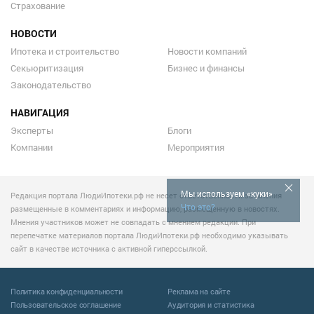
Страхование
НОВОСТИ
Ипотека и строительство
Новости компаний
Секьюритизация
Бизнес и финансы
Законодательство
НАВИГАЦИЯ
Эксперты
Блоги
Компании
Мероприятия
Мы используем «куки»
Редакция портала ЛюдиИпотеки.рф не несет ответственности за мнения
Что это?
размещенные в комментариях и информацию, размещенную в новостях.
Мнения участников может не совпадать с мнением редакции. При
перепечатке материалов портала ЛюдиИпотеки.рф необходимо указывать
сайт в качестве источника с активной гиперссылкой.
Политика конфиденциальности
Реклама на сайте
Пользовательское соглашение
Аудитория и статистика