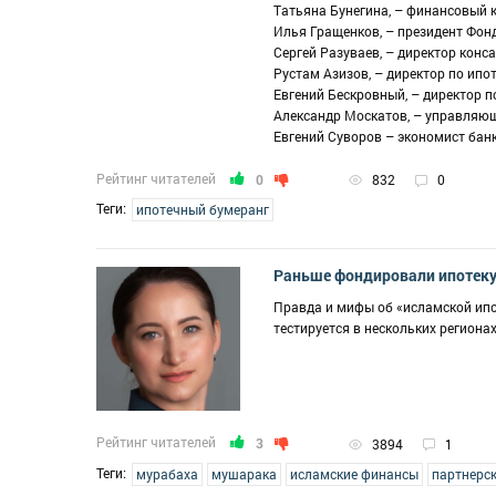
Татьяна Бунегина, – финансовый 
Илья Гращенков, – президент Фон
Сергей Разуваев, – директор конс
Рустам Азизов, – директор по ип
Евгений Бескровный, – директор 
Александр Москатов, – управляю
Евгений Суворов – экономист бан
Рейтинг читателей
0
832
0
Теги:
ипотечный бумеранг
Раньше фондировали ипотеку 
Правда и мифы об «исламской ипо
тестируется в нескольких региона
Рейтинг читателей
3
3894
1
Теги:
мурабаха
мушарака
исламские финансы
партнерс