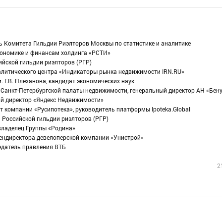
ь Комитета Гильдии Риэлторов Москвы по статистике и аналитике
экономике и финансам холдинга «РСТИ»
ийской гильдии риэлторов (РГР)
налитического центра «Индикаторы рынка недвижимости IRN.RU»
. Г.В. Плеханова, кандидат экономических наук
 Санкт-Петербургской палаты недвижимости, генеральный директор АН «Бен
ий директор «Яндекс Недвижимости»
рт компании «Русипотека», руководитель платформы Ipoteka.Global
 Российской гильдии риэлторов (РГР)
владелец Группы «Родина»
гендиректора девелоперской компании «Унистрой»
седатель правления ВТБ
2