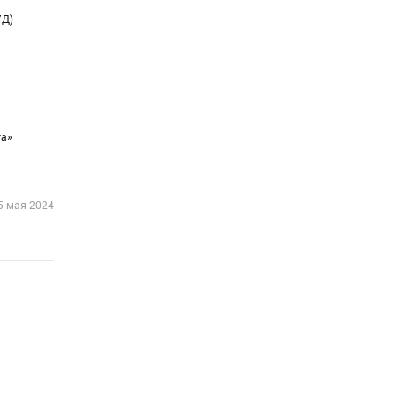
УД)
уа»
5 мая 2024