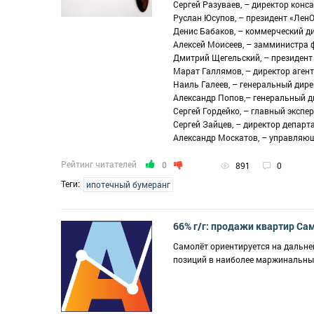
Сергей Разуваев, – директор конс
Руслан Юсупов, – президент «Лен
Денис Бабаков, – коммерческий д
Алексей Моисеев, – замминистра
Дмитрий Щегельский, – президент
Марат Галлямов, – директор аген
Наиль Галеев, – генеральный дир
Александр Попов,– генеральный 
Сергей Гордейко, – главный экспе
Сергей Зайцев, – директор депар
Александр Москатов, – управляю
Рейтинг читателей
0
891
0
Теги:
ипотечный бумеранг
66% г/г: продажи квартир Са
Самолёт ориентируется на дальне
позиций в наиболее маржинальных