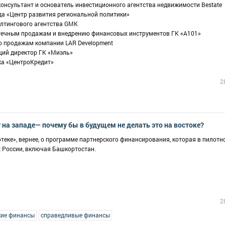
консультант и основатель инвестиционного агентства недвижимости Bestate
да «Центр развития региональной политики»
алтингового агентства GMK
отечным продажам и внедрению финансовых инструментов ГК «А101»
по продажам компании LAR Development
щий директор ГК «Миэль»
ка «ЦентроКредит»
2
на западе— почему бы в будущем не делать это на востоке?
теке», вернее, о программе партнерского финансирования, которая в пилот
х России, включая Башкортостан.
2
кие финансы
справедливые финансы