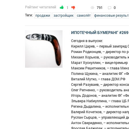
Рейтинг читателей
1
791
0
Теги:
продажи
застройщик
самолёт
финансовые резуль
ИПОТЕЧНЫЙ БУМЕРАНГ #269
Сегодня в выпуске:
Кирилл Царев, – первый зампред 
Роман Родионцев, – директор по р
Михаил Хорьков, – руководитель 
Марат Хуснуллин, – вице-премьер
Максим Решетников, – глава Мин
Полина Щукина, – аналитик ФГ «
Виталий Мутко, – глава ДОМ.РФ
Сергей Разуваев, – директор конс
Олег Репченко, – руководитель а
Игорь Додонов, – аналитик ФГ «Ф
Эльвира Набиуллина, – глава ЦБ 
Регина Дыдалина, – исполнитель
Валерий Кочетков, – директор н
Руслан Сырцов, – управляющий д
Антон Свириденко, – исполнитель
Ярослав Баджурак, – исполнитель