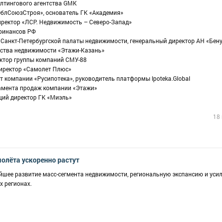
алтингового агентства GMK
ОблСоюзСтроя», основатель ГК «Академия»
иректор «ЛСР. Недвижимость – Северо-Запад»
 финансов РФ
 Санкт-Петербургской палаты недвижимости, генеральный директор АН «Бен
тства недвижимости «Этажи-Казань»
ектор группы компаний СМУ-88
директор «Самолет Плюс»
рт компании «Русипотека», руководитель платформы Ipoteka.Global
тамента продаж компании «Этажи»
щий директор ГК «Миэль»
18
молёта ускоренно растут
йшее развитие масс-сегмента недвижимости, региональную экспансию и уси
 регионах.