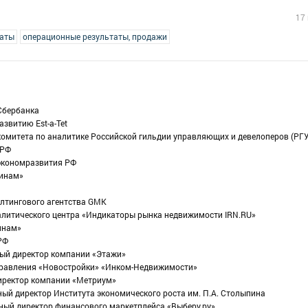
17
таты
операционные результаты, продажи
Сбербанка
азвитию Est-a-Tet
комитета по аналитике Российской гильдии управляющих и девелоперов (РГ
 РФ
экономразвития РФ
Финам»
алтингового агентства GMK
налитического центра «Индикаторы рынка недвижимости IRN.RU»
инам»
РФ
ный директор компании «Этажи»
аправления «Новостройки» «Инком-Недвижимости»
иректор компании «Метриум»
ный директор Института экономического роста им. П.А. Столыпина
ный директор финансового маркетплейса «Выберу.ру»