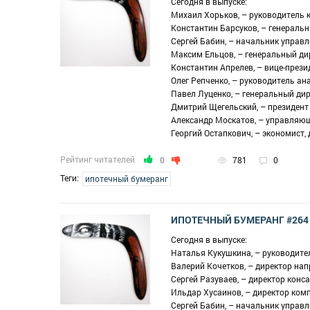
Сегодня в выпуске:
Михаил Хорьков, – руководитель 
Константин Барсуков, – генераль
Сергей Бабин, – начальник управ
Максим Ельцов, – генеральный д
Константин Апрелев, – вице-прези
Олег Репченко, – руководитель а
Павел Луценко, – генеральный ди
Дмитрий Щегельский, – президент
Александр Москатов, – управляю
Георгий Остапкович, – экономист
Рейтинг читателей
0
781
0
Теги:
ипотечный бумеранг
ИПОТЕЧНЫЙ БУМЕРАНГ #264
Сегодня в выпуске:
Наталья Кукушкина, – руководит
Валерий Кочетков, – директор н
Сергей Разуваев, – директор конс
Ильдар Хусаинов, – директор ком
Сергей Бабин, – начальник управ