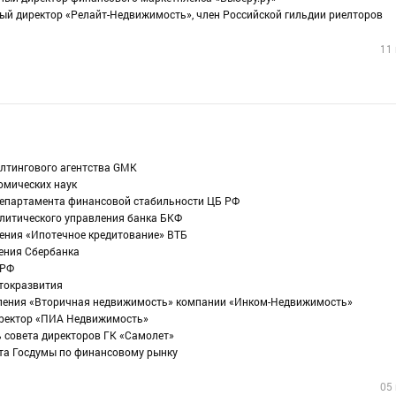
ный директор «Релайт-Недвижимость», член Российской гильдии риелторов
11
алтингового агентства GMK
омических наук
департамента финансовой стабильности ЦБ РФ
литического управления банка БКФ
ления «Ипотечное кредитование» ВТБ
ения Сбербанка
 РФ
стокразвития
вления «Вторичная недвижимость» компании «Инком-Недвижимость»
иректор «ПИА Недвижимость»
ь совета директоров ГК «Самолет»
ета Госдумы по финансовому рынку
05