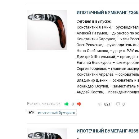
ИПОТЕЧНЫЙ БУМЕРАНГ #266
Сегодня в выпуске:
Константин Ламин, – руководител
Алексей Разумов, – директор по 
Константин Барсуков, – член Росс
Олег Репченко, – руководитель а
Нина Олейникова, – доцент РЭУ им
Дмитрий Щегельский, – президент
Евгений Белокуров, – коммерческ
Сергей Гордейко, – главный экспе
Константин Апрелев, – основатель
Владимир Щекин, – основатель и 
Искандер Юсупов, – заместитель 
Андрей Костин, – президент-пред
Рейтинг читателей
0
821
0
Теги:
ипотечный бумеранг
ИПОТЕЧНЫЙ БУМЕРАНГ #265