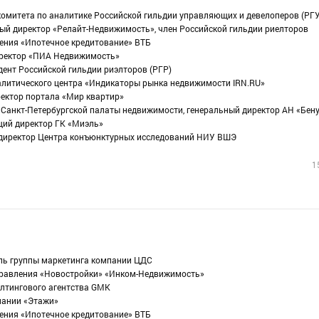
комитета по аналитике Российской гильдии управляющих и девелоперов (РГ
ный директор «Релайт-Недвижимость», член Российской гильдии риелторов
ления «Ипотечное кредитование» ВТБ
иректор «ПИА Недвижимость»
дент Российской гильдии риэлторов (РГР)
налитического центра «Индикаторы рынка недвижимости IRN.RU»
ректор портала «Мир квартир»
 Санкт-Петербургской палаты недвижимости, генеральный директор АН «Бен
щий директор ГК «Миэль»
, директор Центра конъюнктурных исследований НИУ ВШЭ
1
ель группы маркетинга компании ЦДС
аправления «Новостройки» «Инком-Недвижимость»
алтингового агентства GMK
пании «Этажи»
ления «Ипотечное кредитование» ВТБ