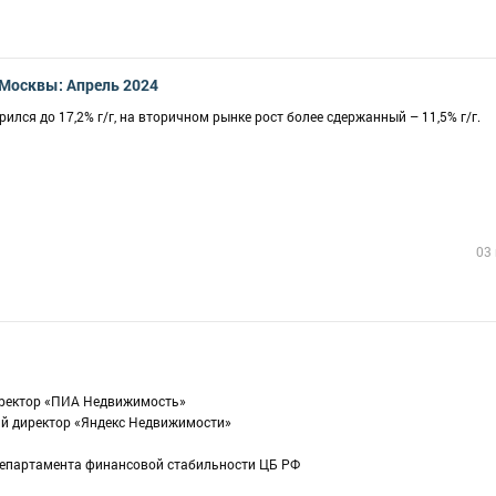
Москвы: Апрель 2024
ился до 17,2% г/г, на вторичном рынке рост более сдержанный – 11,5% г/г.
03
иректор «ПИА Недвижимость»
ий директор «Яндекс Недвижимости»
департамента финансовой стабильности ЦБ РФ