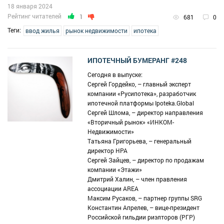
18 января 2024
Рейтинг читателей
1
681
0
Теги:
ввод жилья
рынок недвижимости
ипотека
ИПОТЕЧНЫЙ БУМЕРАНГ #248
Сегодня в выпуске:
Сергей Гордейко, – главный эксперт
компании «Русипотека», разработчик
ипотечной платформы Ipoteka.Global
Сергей Шлома, – директор направления
«Вторичный рынок» «ИНКОМ-
Недвижимости»
Татьяна Григорьева, – генеральный
директор НРА
Сергей Зайцев, – директор по продажам
компании «Этажи»
Дмитрий Халин, – член правления
ассоциации AREA
Максим Русаков, – партнер группы SRG
Константин Апрелев, – вице-президент
Российской гильдии риэлторов (РГР)