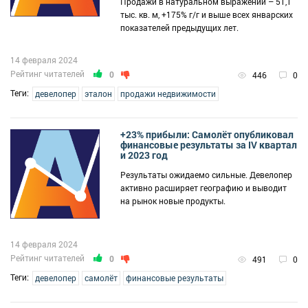
Продажи в натуральном выражении – 51,1
тыс. кв. м, +175% г/г и выше всех январских
показателей предыдущих лет.
14 февраля 2024
Рейтинг читателей
0
446
0
Теги:
девелопер
эталон
продажи недвижимости
+23% прибыли: Самолёт опубликовал
финансовые результаты за IV квартал
и 2023 год
Результаты ожидаемо сильные. Девелопер
активно расширяет географию и выводит
на рынок новые продукты.
14 февраля 2024
Рейтинг читателей
0
491
0
Теги:
девелопер
самолёт
финансовые результаты