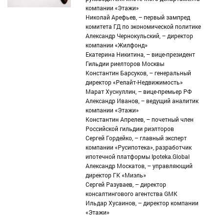
компании «Этажи»
Николай Арефьев, – первый зампред
комитета ГД по экономической политике
Александр Чернокульский, – директор
компании «Жилфонд»
Екатерина Никитина, – вице-президент
Гильдии риелторов Москвы
Константин Барсуков, – генеральный
директор «Релайт-Недвижимость»
Марат Хуснуллин, – вице-премьер РФ
Александр Иванов, – ведущий аналитик
компании «Этажи»
Константин Апрелев, – почетный член
Российской гильдии риэлторов
Сергей Гордейко, – главный эксперт
компании «Русипотека», разработчик
ипотечной платформы Ipoteka.Global
Александр Москатов, – управляющий
директор ГК «Миэль»
Сергей Разуваев, – директор
консалтингового агентства GMK
Ильдар Хусаинов, – директор компании
«Этажи»