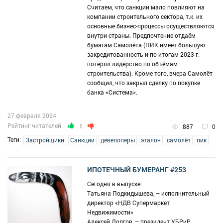
Считаем, что санкции мало повлияют на
компании строительного сектора, т.к. их
основные бизнес-процессы осуществляются
внутри страны. Предпочтение отдаём
бумагам Самолёта (ПИК имеет большую
закредитованность и по итогам 2023 г.
потерял лидерство по объёмам
строительства). Кроме того, вчера Самолёт
сообщил, что закрыл сделку по покупке
банка «Система».
27 февраля 2024
Рейтинг читателей
1
887
0
Теги:
Застройщики
Санкции
девелоперы
эталон
самолёт
пик
ИПОТЕЧНЫЙ БУМЕРАНГ #253
Сегодня в выпуске:
Татьяна Подкидышева, – исполнительный
директор «НДВ Супермаркет
Недвижимости»
Алексей Долгов, – президент УБРиР