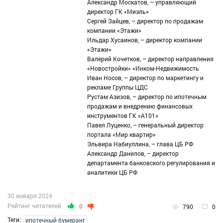
Александр Москатов, – управляющий
директор ГК «Миэль»
Сергей Зайцев, – директор по продажам
компании «Этажи»
Ильдар Хусаинов, – директор компании
«Этажи»
Валерий Кочетков, – директор направления
«Новостройки» «Инком-Недвижимость
Иван Носов, – директор по маркетингу и
рекламе Группы ЦДС
Рустам Азизов, – директор по ипотечным
продажам и внедрению финансовых
инструментов ГК «А101»
Павел Луценко, – генеральный директор
портала «Мир квартир»
Эльвира Набиуллина, – глава ЦБ РФ
Александр Данилов, – директор
департамента банковского регулирования и
аналитики ЦБ РФ
30 января 2024
Рейтинг читателей
0
790
0
Теги:
ипотечный бумеранг