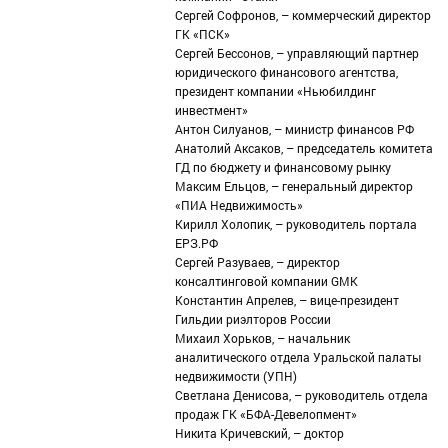
Сергей Софронов, – коммерческий директор
ГК «ПСК»
Сергей Бессонов, – управляющий партнер
юридического финансового агентства,
президент компании «Ньюбилдинг
инвестмент»
Антон Силуанов, – министр финансов РФ
Анатолий Аксаков, – председатель комитета
ГД по бюджету и финансовому рынку
Максим Ельцов, – генеральный директор
«ПИА Недвижимость»
Кирилл Холопик, – руководитель портала
ЕРЗ.РФ
Сергей Разуваев, – директор
консалтинговой компании GMK
Константин Апрелев, – вице-президент
Гильдии риэлторов России
Михаил Хорьков, – начальник
аналитического отдела Уральской палаты
недвижимости (УПН)
Светлана Денисова, – руководитель отдела
продаж ГК «БФА-Девелопмент»
Никита Кричевский, – доктор