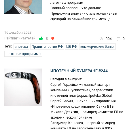
льготных программ.
Главный вопрос – что дальше.
Предложим вниманию альтернативный
сценарий на ближайшие три месяца.
16 декабря 2023
Рейтинг читателей
5
904
0
Теги:
ипотека
Правительство РФ
ЦБ РФ
коммерческие банки
льготные программы
ИПОТЕЧНЫЙ БУМЕРАНГ #244
Сегодня в выпуске:
Сергей Гордейко, – главный эксперт
компании «Русипотека», разработчик
ипотечной платформы Ipoteka.Global
Сергей Бабин, – начальник управления
«Ипотечное кредитование» банка ВТБ
Михаил Делягин, – зампред комитета ГД по
экономической политике
Владимир Кошелев, – первый зампред
комитета ГД по строительству и ЖКХ