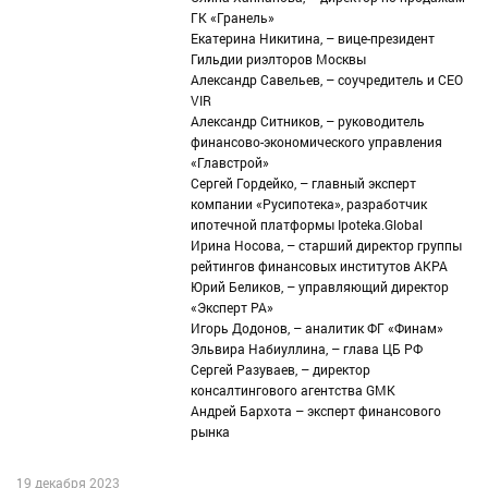
ГК «Гранель»
Екатерина Никитина, – вице-президент
Гильдии риэлторов Москвы
Александр Савельев, – соучредитель и CEO
VIR
Александр Ситников, – руководитель
финансово-экономического управления
«Главстрой»
Сергей Гордейко, – главный эксперт
компании «Русипотека», разработчик
ипотечной платформы Ipoteka.Global
Ирина Носова, – старший директор группы
рейтингов финансовых институтов АКРА
Юрий Беликов, – управляющий директор
«Эксперт РА»
Игорь Додонов, – аналитик ФГ «Финам»
Эльвира Набиуллина, – глава ЦБ РФ
Сергей Разуваев, – директор
консалтингового агентства GMK
Андрей Бархота – эксперт финансового
рынка
19 декабря 2023