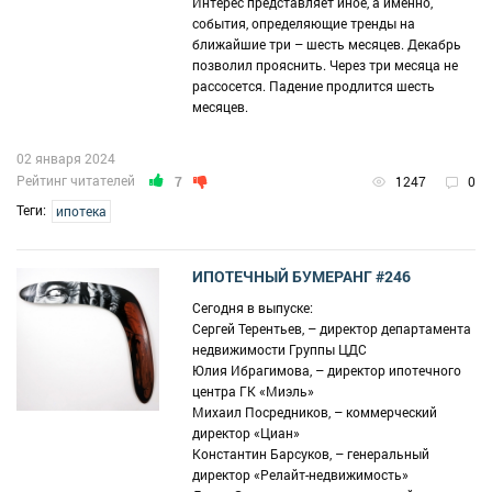
Интерес представляет иное, а именно,
события, определяющие тренды на
ближайшие три – шесть месяцев. Декабрь
позволил прояснить. Через три месяца не
рассосется. Падение продлится шесть
месяцев.
02 января 2024
Рейтинг читателей
7
1247
0
Теги:
ипотека
ИПОТЕЧНЫЙ БУМЕРАНГ #246
Сегодня в выпуске:
Сергей Терентьев, – директор департамента
недвижимости Группы ЦДС
Юлия Ибрагимова, – директор ипотечного
центра ГК «Миэль»
Михаил Посредников, – коммерческий
директор «Циан»
Константин Барсуков, – генеральный
директор «Релайт-недвижимость»