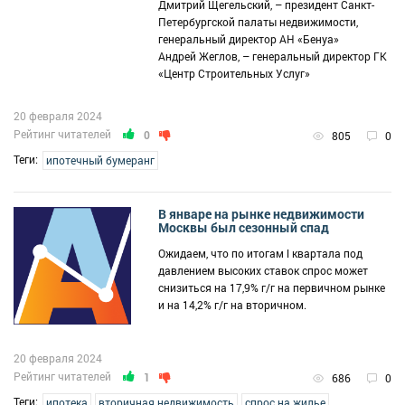
Дмитрий Щегельский, – президент Санкт-
Петербургской палаты недвижимости,
генеральный директор АН «Бенуа»
Андрей Жеглов, – генеральный директор ГК
«Центр Строительных Услуг»
20 февраля 2024
Рейтинг читателей
0
805
0
Теги:
ипотечный бумеранг
В январе на рынке недвижимости
Москвы был сезонный спад
Ожидаем, что по итогам l квартала под
давлением высоких ставок спрос может
снизиться на 17,9% г/г на первичном рынке
и на 14,2% г/г на вторичном.
20 февраля 2024
Рейтинг читателей
1
686
0
Теги:
ипотека
вторичная недвижимость
спрос на жилье