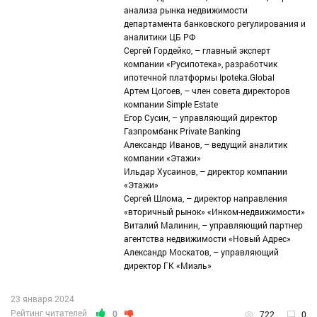
анализа рынка недвижимости
департамента банковского регулирования и
аналитики ЦБ РФ
Сергей Гордейко, – главный эксперт
компании «Русипотека», разработчик
ипотечной платформы Ipoteka.Global
Артем Цогоев, – член совета директоров
компании Simple Estate
Егор Сусин, – управляющий директор
Газпромбанк Private Banking
Александр Иванов, – ведущий аналитик
компании «Этажи»
Ильдар Хусаинов, – директор компании
«Этажи»
Сергей Шлома, – директор направления
«вторичный рынок» «Инком-недвижимости»
Виталий Малинин, – управляющий партнер
агентства недвижимости «Новый Адрес»
Александр Москатов, – управляющий
директор ГК «Миэль»
23 января 2024
Рейтинг читателей
0
722
0