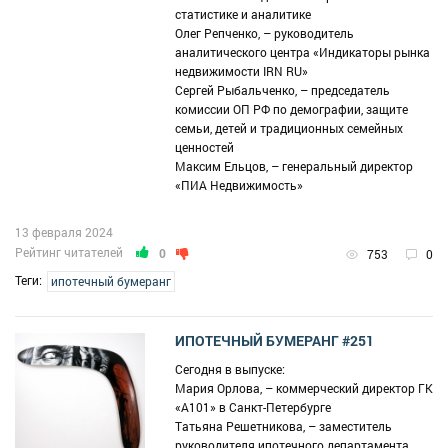
статистике и аналитике
Олег Репченко, – руководитель
аналитического центра «Индикаторы рынка
недвижимости IRN RU»
Сергей Рыбальченко, – председатель
комиссии ОП РФ по демографии, защите
семьи, детей и традиционных семейных
ценностей
Максим Ельцов, – генеральный директор
«ПИА Недвижимость»
13 февраля 2024
Рейтинг читателей
0
753
0
Теги:
ипотечный бумеранг
ИПОТЕЧНЫЙ БУМЕРАНГ #251
Сегодня в выпуске:
Мария Орлова, – коммерческий директор ГК
«А101» в Санкт-Петербурге
Татьяна Решетникова, – заместитель
руководителя ипотечного департамента