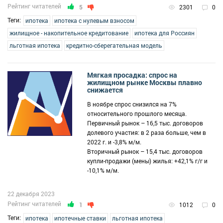
Рейтинг читателей
5
2301
0
Теги:
ипотека
ипотека с нулевым взносом
жилищное - накопительное кредитование
ипотека для Россиян
льготная ипотека
кредитно-сберегательная модель
Мягкая просадка: спрос на
жилищном рынке Москвы плавно
снижается
В ноябре спрос снизился на 7%
относительного прошлого месяца.
Первичный рынок – 16,5 тыс. договоров
долевого участия: в 2 раза больше, чем в
2022 г. и -3,8% м/м.
Вторичный рынок – 15,4 тыс. договоров
купли-продажи (мены) жилья: +42,1% г/г и
-10,1% м/м.
22 декабря 2023
Рейтинг читателей
1
1012
0
Теги:
ипотека
ипотечные ставки
льготная ипотека