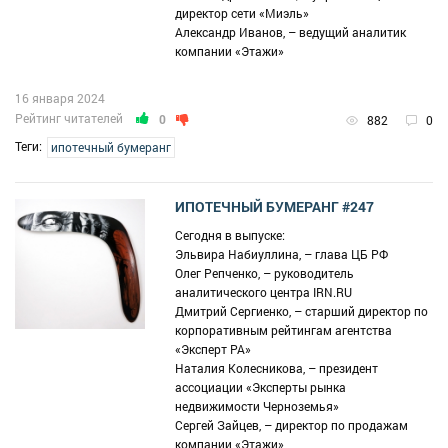
директор сети «Миэль»
Александр Иванов, – ведущий аналитик
компании «Этажи»
16 января 2024
Рейтинг читателей
0
882
0
Теги:
ипотечный бумеранг
ИПОТЕЧНЫЙ БУМЕРАНГ #247
Сегодня в выпуске:
Эльвира Набиуллина, – глава ЦБ РФ
Олег Репченко, – руководитель
аналитического центра IRN.RU
Дмитрий Сергиенко, – старший директор по
корпоративным рейтингам агентства
«Эксперт РА»
Наталия Колесникова, – президент
ассоциации «Эксперты рынка
недвижимости Черноземья»
Сергей Зайцев, – директор по продажам
компании «Этажи»