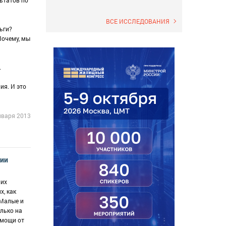
ьтатов по
ВСЕ ИССЛЕДОВАНИЯ
ьги?
Почему, мы
.
ия. И это
нваря 2013
гии
 их
х, как
 Малые и
олько на
омощи от