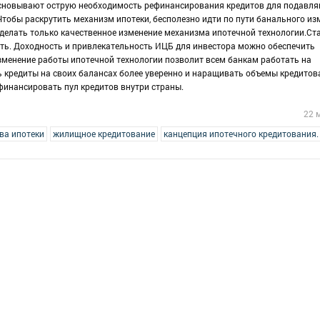
босновывают острую необходимость рефинансирования кредитов для подавл
Чтобы раскрутить механизм ипотеки, бесполезно идти по пути банального из
сделать только качественное изменение механизма ипотечной технологии.Ст
ть. Доходность и привлекательность ИЦБ для инвестора можно обеспечить
зменение работы ипотечной технологии позволит всем банкам работать на
ь кредиты на своих балансах более уверенно и наращивать объемы кредитов
финансировать пул кредитов внутри страны.
22 
ва ипотеки
жилищное кредитование
канцепция ипотечного кредитования.