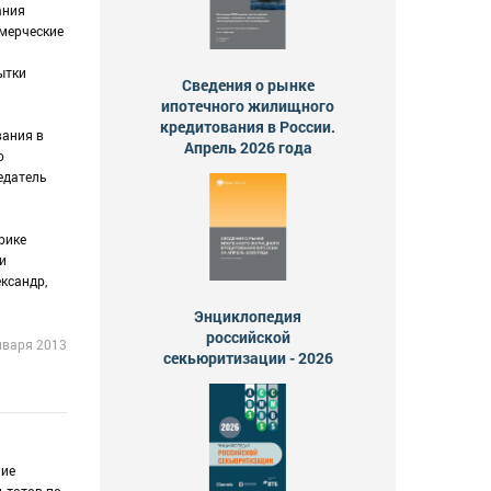
ания
ммерческие
ытки
Сведения о рынке
ипотечного жилищного
кредитования в России.
вания в
Апрель 2026 года
о
едатель
рике
и
ександр,
Энциклопедия
российской
нваря 2013
секьюритизации - 2026
ние