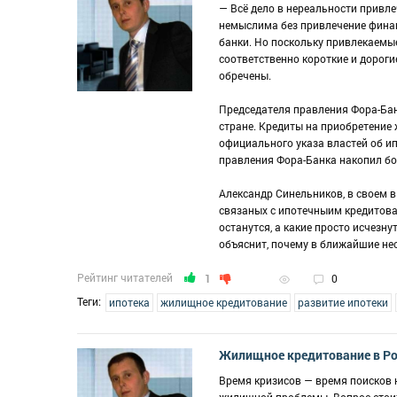
— Всё дело в нереальности привл
немыслима без привлечение финан
банки. Но поскольку привлекаемые
соответственно короткие и дороги
обречены.
Председателя правления Фора-Ба
стране. Кредиты на приобретение 
официального указа властей об и
правления Фора-Банка накопил бог
Александр Синельников, в своем 
связаных с ипотечныим кредитован
останутся, а какие просто исчезн
объяснит, почему в ближайшие нес
Рейтинг читателей
1
0
Теги:
ипотека
жилищное кредитование
развитие ипотеки
Жилищное кредитование в Р
Время кризисов — время поисков 