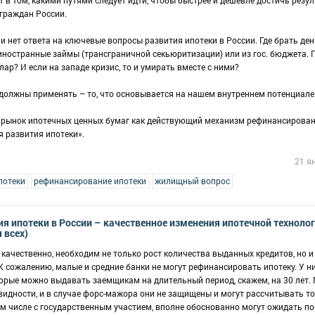
в том, какими путями следует идти, чтобы быстрее и дешевле достичь резул
граждан России.
 и нет ответа на ключевые вопросы развития ипотеки в России. Где брать ден
иностранные займы (трансграничной секьюритизации) или из гос. бюджета. 
ар? И если на западе кризис, то и умирать вместе с ними?
 должны применять – то, что основывается на нашем внутреннем потенциале
т рынок ипотечных ценных бумаг как действующий механизм рефинансирован
я развития ипотеки».
21 я
потеки
рефинансирование ипотеки
жилищный вопрос
ия ипотеки в России – качественное изменения ипотечной техноло
 всех)
качественно, необходим не только рост количества выданных кредитов, но и
сожалению, малые и средние банки не могут рефинансировать ипотеку. У ни
оторые можно выдавать заемщикам на длительный период, скажем, на 30 лет.
видности, и в случае форс-мажора они не защищены и могут рассчитывать т
 том числе с государственным участием, вполне обоснованно могут ожидать п