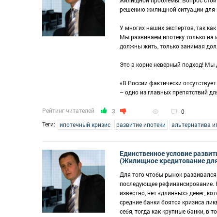
жилищной проблемы. Вопрос стоит 
решению жилищной ситуации для 
У многих наших экспертов, так как
Мы развиваем ипотеку только на 
должны жить, только занимая долл
Это в корне неверный подход! Мы
«В России фактически отсутствуе
– одно из главных препятствий дл
Рейтинг читателей
3
0
Теги:
ипотечный кризис
развитие ипотеки
альтернатива и
Единственное условие развит
(Жилищное кредитование для
Для того чтобы рынок развивался 
последующее рефинансирование. К 
известно, нет «длинных» денег, к
средние банки боятся кризиса лик
себя, тогда как крупные банки, в