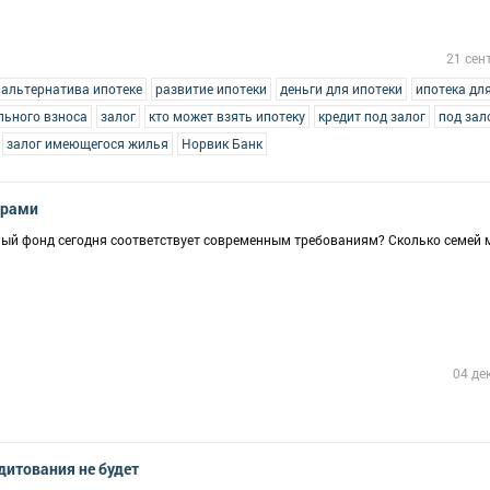
21 сен
альтернатива ипотеке
развитие ипотеки
деньги для ипотеки
ипотека дл
льного взноса
залог
кто может взять ипотеку
кредит под залог
под зал
залог имеющегося жилья
Норвик Банк
трами
й фонд сегодня соответствует современным требованиям? Сколько семей 
04 де
дитования не будет