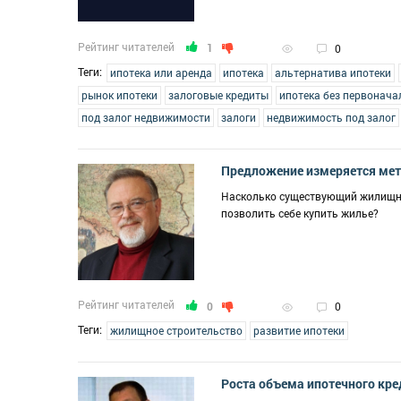
Рейтинг читателей
1
0
Теги:
ипотека или аренда
ипотека
альтернатива ипотеки
рынок ипотеки
залоговые кредиты
ипотека без первонача
под залог недвижимости
залоги
недвижимость под залог
Предложение измеряется ме
Насколько существующий жилищны
позволить себе купить жилье?
Рейтинг читателей
0
0
Теги:
жилищное строительство
развитие ипотеки
Роста объема ипотечного кре