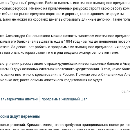
ечения "длинных" ресурсов. Работа системы ипотечного жилищного кредитов
совых ресурсов. Именно на привлеченных ресурсах строят свою работу ко
 сейчас на рынке средства короткие и дорогие, то и выдаваемые кредиты
е. Банк не может из коротких денег выстраивать длинные цепочки. Такие поп
нка Александра Синельникова можно назвать пионером ипотечного кредито
жилья его банк начал выдавать еще в 1994 году - за год до появления первог
потеке. За десять лет работы с программами жилищного кредитования предс
атый опыт, который ставит его в ряд ведущих экспертов по этой теме.
выступлении рассказывает о крахе крупнейших инвестиционных банков в Аме
ием. О двух основных системах ипотечного кредитования. О том, какие банк
ут с рынка ипотечного кредитования в России. Помимо этого, Синельников Ал
колько лет, роста объема ипотечного кредитования не будет.
02 я
альтернатива ипотеки
программа жилищный шаг
оссии ждут перемены
новых решений. Кризис выявил, что потребуется принципиально новое реше