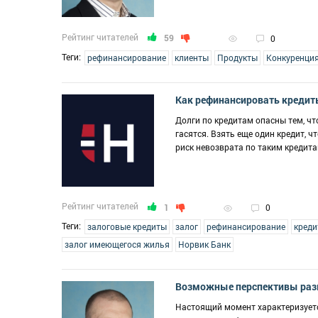
Рейтинг читателей
59
0
Теги:
рефинансирование
клиенты
Продукты
Конкуренци
Как рефинансировать кредиты
Долги по кредитам опасны тем, чт
гасятся. Взять еще один кредит, ч
риск невозврата по таким кредита
Рейтинг читателей
1
0
Теги:
залоговые кредиты
залог
рефинансирование
креди
залог имеющегося жилья
Норвик Банк
Возможные перспективы разв
Настоящий момент характеризуетс