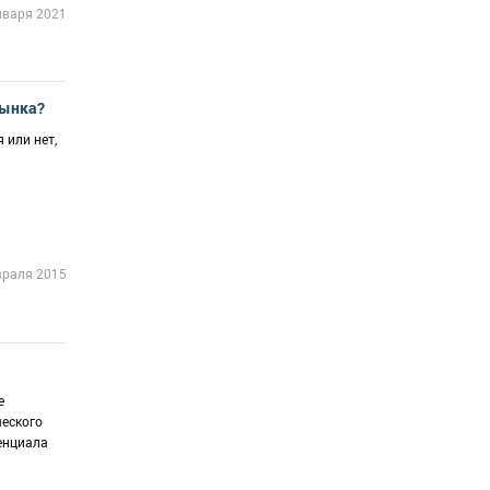
нваря 2021
рынка?
 или нет,
враля 2015
е
ческого
енциала