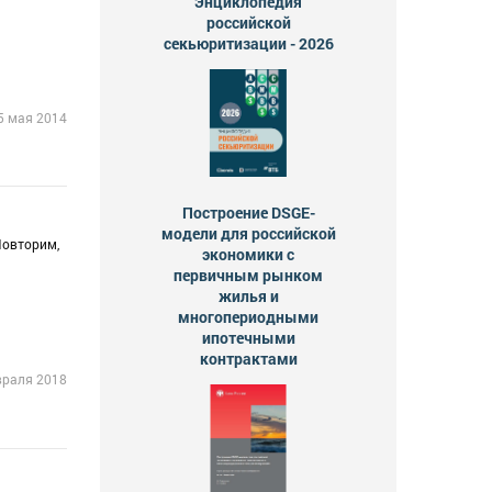
Энциклопедия
российской
секьюритизации - 2026
5 мая 2014
Построение DSGE-
модели для российской
Повторим,
экономики с
первичным рынком
жилья и
многопериодными
ипотечными
контрактами
враля 2018