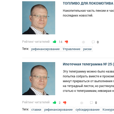
ТОПЛИВО ДЛЯ ЛОКОМОТИВА
Накопительная часть пенсии и ча
последних новостей.
Рейтинг читателей
14
0
Теги:
рефинансирование
Управление
риски
Ипотечная телеграмма № 25 
Эту телеграмму можно было назват
попытка собрать вместе и прокомм
минут прерваться от выполнения 
на тетрадный листок, но растяну
статью к телеграммам, невзирая н
Рейтинг читателей
2
0
Теги:
ставки
рефинансирование
субсидирование
Конкур