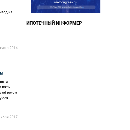
ывод из
ИПОТЕЧНЫЙ ИНФОРМЕР
густа 2014
ды
инята
а пять
сь объемом
шуюся
оября 2017