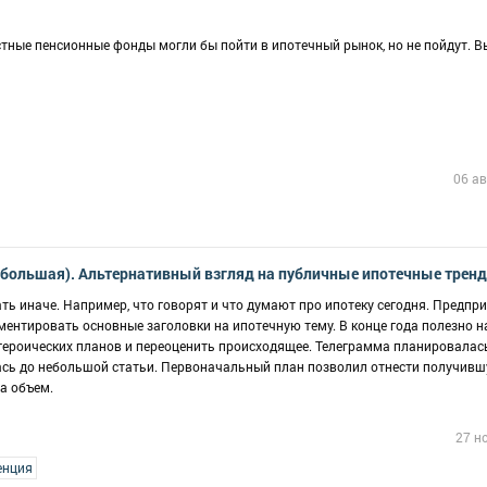
стные пенсионные фонды могли бы пойти в ипотечный рынок, но не пойдут. В
06 ав
(большая). Альтернативный взгляд на публичные ипотечные трен
ь иначе. Например, что говорят и что думают про ипотеку сегодня. Предпр
ентировать основные заголовки на ипотечную тему. В конце года полезно н
героических планов и переоценить происходящее. Телеграмма планировала
лась до небольшой статьи. Первоначальный план позволил отнести получив
а объем.
27 н
енция