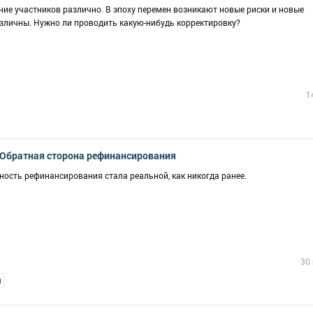
ие участников различно. В эпоху перемен возникают новые риски и новые
азличны. Нужно ли проводить какую-нибудь корректировку?
1
 Обратная сторона рефинансирования
жность рефинансирования стала реальной, как никогда ранее.
30
я