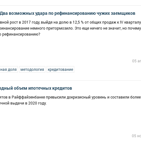
 Два возможных удара по рефинансированию чужих заемщиков
ой рост в 2017 году, выйдя на долю в 12,5 % от общих продаж к IV кварталу
финансирование немного притормозило. Это еще ничего не значит, но почему
по рефинансированию?
05 а
ная доля
методология
кредитование
рдный объем ипотечных кредитов
итов в Райффайзенбанке превысили докризисный уровень и составили более
чной выдачи в 2020 году.
05 н