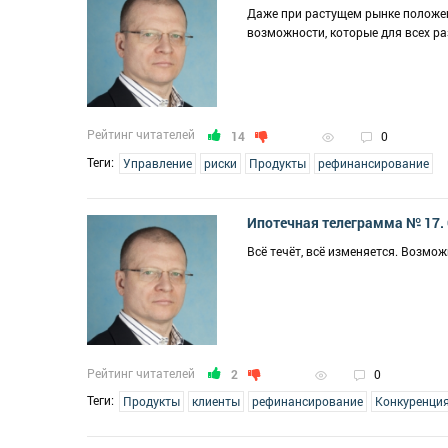
Даже при растущем рынке положен
возможности, которые для всех р
Рейтинг читателей
14
0
Теги:
Управление
риски
Продукты
рефинансирование
Ипотечная телеграмма № 17.
Всё течёт, всё изменяется. Возмо
Рейтинг читателей
2
0
Теги:
Продукты
клиенты
рефинансирование
Конкуренци