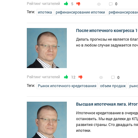
Рейтинг читателей
5
0
Теги:
ипотека
рефинансирование ипотеки
рефинансирова
После ипотечного конгресса 
Делать прогнозы не является благ
но в любом случае задумается поч
Рейтинг читателей
12
0
Теги:
Рынок ипотечного кредитования
объем продаж
рыно
Высшая ипотечная лига. Итог
Ипотечное кредитование в очередн
остановить. Мы еще далеки до КПД
развития страны. Сто двадцать п
ипотеки.