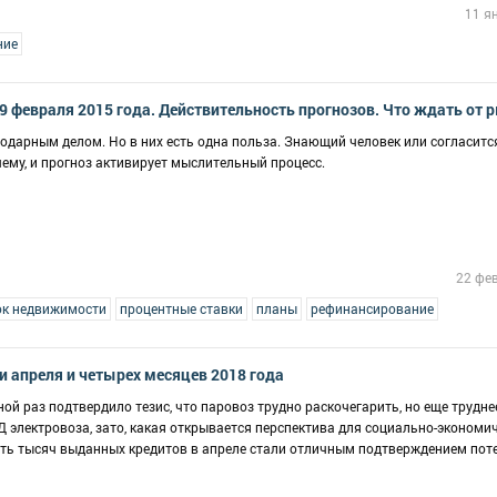
11 я
ние
19 февраля 2015 года. Действительность прогнозов. Что ждать от 
одарным делом. Но в них есть одна польза. Знающий человек или согласится
ему, и прогноз активирует мыслительный процесс.
22 фе
к недвижимости
процентные ставки
планы
рефинансирование
и апреля и четырех месяцев 2018 года
ой раз подтвердило тезис, что паровоз трудно раскочегарить, но еще трудне
 электровоза, зато, какая открывается перспектива для социально-экономи
ять тысяч выданных кредитов в апреле стали отличным подтверждением пот