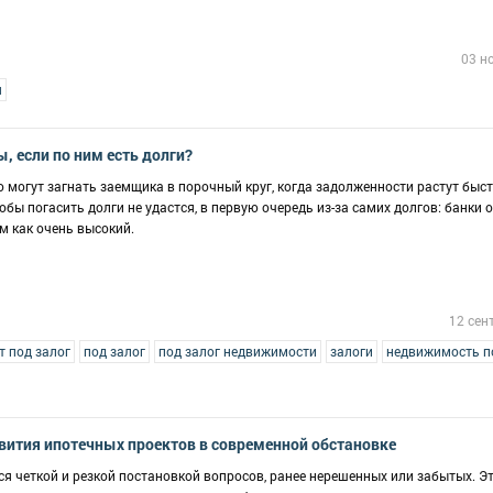
03 н
я
, если по ним есть долги?
о могут загнать заемщика в порочный круг, когда задолженности растут быст
тобы погасить долги не удастся, в первую очередь из-за самих долгов: банки
м как очень высокий.
12 сен
т под залог
под залог
под залог недвижимости
залоги
недвижимость п
ития ипотечных проектов в современной обстановке
я четкой и резкой постановкой вопросов, ранее нерешенных или забытых. Э